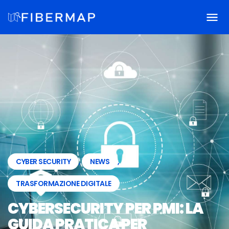
CYBER SECURITY
,
NEWS
,
TRASFORMAZIONE DIGITALE
CYBERSECURITY PER PMI: LA
GUIDA PRATICA PER