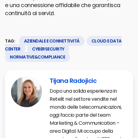
e una connessione affidabile che garantisca
continuità ai servizi.
TAG:
AZIENDALE E CONNETTIVITÀ
,
CLOUD E DATA
CENTER
,
CYBERSECURITY
,
NORMATIVE&COMPLIANCE
Tijana Radojicic
Dopo una solida esperienza in
Retelit nel settore vendite nel
mondo delle telecomunicazioni,
oggi faccio parte del team
Marketing & Communication –
area Digital. Mi occupo della