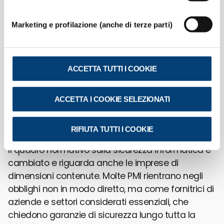
Normativa e incentivi per la
Marketing e profilazione (anche di terze parti)
sicurezza informatica delle
PMI
ACCETTA TUTTI I COOKIE
La direttiva NIS2 (Network and Information
Security 2) estende gli obblighi di sicurezza a
ACCETTA I COOKIE SELEZIONATI
molte PMI, soprattutto fornitrici di settori
essenziali. In parallelo, voucher e incentivi pubblici
aiutano a coprire i costi di cloud e cybersecurity.
RIFIUTA TUTTI I COOKIE
Il quadro normativo sulla sicurezza informatica è
cambiato e riguarda anche le imprese di
dimensioni contenute. Molte PMI rientrano negli
obblighi non in modo diretto, ma come fornitrici di
aziende e settori considerati essenziali, che
chiedono garanzie di sicurezza lungo tutta la