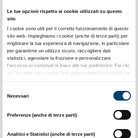
connettività. In realtà le due cose sono collegate.
Molti strumenti di protezione funzionano solo con
Le tue opzioni rispetto ai cookie utilizzati su questo
una connessione affidabile, dal backup in cloud
sito
agli aggiornamenti automatici. Allo stesso tempo,
I cookie sono utili per il corretto funzionamento di questo
una rete mal configurata è essa stessa una
sito web. Impieghiamo i cookie (anche di terze parti) per
porta di ingresso per gli attacchi. Per una piccola
migliorare la tua esperienza di navigazione, in particolare
impresa, garantire la continuità operativa riduce
per garantirne un utilizzo sicuro, raccogliere dati
la superficie esposta e mantiene attive le difese.
statistici, agevolare la fruizione e personalizzare
Due approfondimenti utili sono la guida alla
l’accesso ai contenuti in base alle tue preferenze. Fai clic
continuità operativa della rete aziendale
e quella
su “Accetta tutti i cookie” per godere delle funzionalità del
sito o su “Dettagli” per visualizzare la descrizione dei
sul
cloud per le piccole imprese
, dove backup e
diversi cookie e selezionare quelli di tuo interesse. Per
servizi gestiti hanno un ruolo centrale.
Selezione
proseguire la navigazione senza esprimere preferenze,
Necessari
del
Tratta la connessione come un'infrastruttura di
clicca sulla “X” in alto a destra. Per maggiori informazioni
consenso
sicurezza: una rete stabile e ben configurata
ti invitiamo a leggere la nostra
Informativa Cookie
.
Preferenze (anche di terze parti)
mantiene attivi backup, aggiornamenti e
protezioni cloud senza interruzioni.
Analitici e Statistici (anche di terze parti)