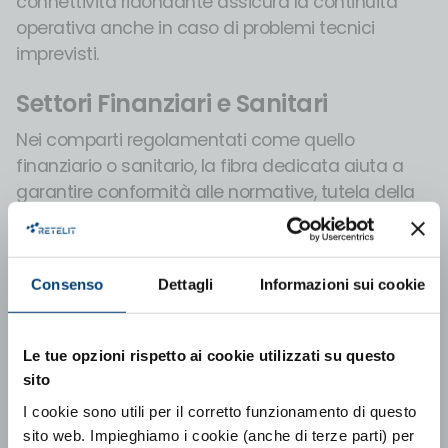
connettività ridondante assicura la continuità
operativa anche in caso di problemi tecnici
imprevisti.
Settori Finanziari e Sanitari
Nei comparti regolamentati come quello
finanziario o sanitario, la fibra dedicata aiuta a
garantire conformità alle normative, tutela della
privacy e sicurezza dei dati. Prestazioni con
latenza minima permettono la gestione di
transazioni sensibili e processi critici, mentre un
Consenso
Dettagli
Informazioni sui cookie
audit trail completo delle comunicazioni
contribuisce al mantenimento della compliance e
della fiducia degli utenti.
Le tue opzioni rispetto ai cookie utilizzati su questo
sito
Configurazioni di protezione e
resilienza
I cookie sono utili per il corretto funzionamento di questo
sito web. Impieghiamo i cookie (anche di terze parti) per