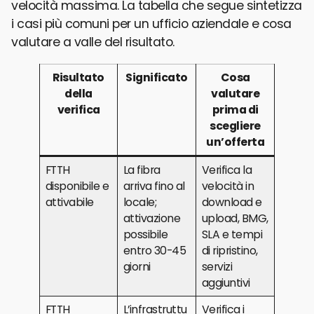
velocità massima. La tabella che segue sintetizza
i casi più comuni per un ufficio aziendale e cosa
valutare a valle del risultato.
Risultato
Significato
Cosa
della
valutare
verifica
prima di
scegliere
un’offerta
FTTH
La fibra
Verifica la
disponibile e
arriva fino al
velocità in
attivabile
locale;
download e
attivazione
upload, BMG,
possibile
SLA e tempi
entro 30-45
di ripristino,
giorni
servizi
aggiuntivi
FTTH
L’infrastruttu
Verifica i