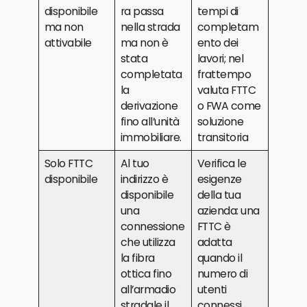
disponibile
ra passa
tempi di
ma non
nella strada
completam
attivabile
ma non è
ento dei
stata
lavori; nel
completata
frattempo
la
valuta FTTC
derivazione
o FWA come
fino all’unità
soluzione
immobiliare.
transitoria
Solo FTTC
Al tuo
Verifica le
disponibile
indirizzo è
esigenze
disponibile
della tua
una
azienda: una
connessione
FTTC è
che utilizza
adatta
la fibra
quando il
ottica fino
numero di
all’armadio
utenti
stradale il
connessi