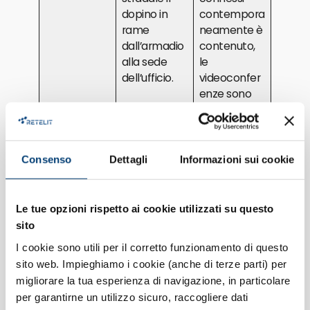
dopino in
contempora
rame
neamente è
dall’armadio
contenuto,
alla sede
le
dell’ufficio.
videoconfer
enze sono
occasionali,
l’uso della
VPN è
limitato, i
Consenso
Dettagli
Informazioni sui cookie
servizi cloud
non
vengono
Le tue opzioni rispetto ai cookie utilizzati su questo
utilizzati
sito
intensivame
I cookie sono utili per il corretto funzionamento di questo
nte
sito web. Impieghiamo i cookie (anche di terze parti) per
FWA o
Zona non
Considera la
migliorare la tua esperienza di navigazione, in particolare
nessuna
raggiunta
fibra
per garantirne un utilizzo sicuro, raccogliere dati