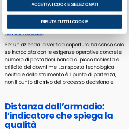
l’upload conta quanto il download. Una volta
ACCETTA I COOKIE SELEZIONATI
identificata la tecnologia attivabile, il passo
successivo è confrontare le offerte: per un
RIFIUTA TUTTI I COOKIE
orientamento iniziale leggi
i costi della fibra per
l’ufficio nel 2026
.
Per un azienda la verifica copertura ha senso solo
se incrociata con le esigenze operative concrete:
numero di postazioni, banda di picco richiesta e
criticità del downtime. La risposta tecnologica
neutrale dello strumento è il punto di partenza,
non il punto di arrivo del processo decisionale.
Distanza dall’armadio:
l’indicatore che spiega la
qualità