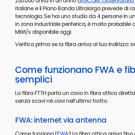
230.000 unità in un anno (
AGCOM, Osservatorio
italiane e il Piano Banda Ultralarga prevede di r
tecnologia. Se hai uno studio da 4 persone in un 
in zona industriale periferica, è molto probabile 
Mbit/s disponibile oggi.
Verifica prima se la fibra arriva al tuo indirizzo:
Come funzionano FWA e fibra
semplici
La fibra FTTH porta un cavo in fibra ottica dirett
senza scavi né cavi nell’ultimo tratto.
FWA: internet via antenna
Come funziona l’
FWA
? La fibra ottica arriva f