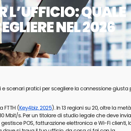
R L’UFFICIO: QUALE
GLIERE NEL 2026
iti e scenari pratici per scegliere la connessione giusta 
ra FTTH (
Key4biz, 2025
). In 13 regioni su 20, oltre la metà
0 Mbit/s. Per un titolare di studio legale che deve invi
gestisce POS, fatturazione elettronica e Wi-Fi clienti, l
ve si trova il tuo ufficio, da cosa ci fai con la