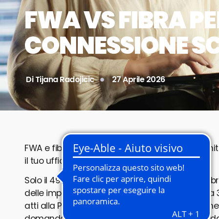
FWA VS FIBRA PE
CONNESSIONE SCE
Di
Tijana Radojicic
27 Aprile 2026
FWA e fibra a confronto: velocità reali, costi, lim
il tuo ufficio nel 2026.
Solo il 49% delle PMI italiane ha accesso alla fib
delle imprese lavora con connessioni inferiori a 3
atti alla PA tramite portale, o per un negozio che 
domanda è: FWA o fibra? La risposta dipende da do