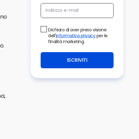
ano
Dichiaro di aver preso visione
dell'
informativa privacy
per le
finalità marketing.
o.
ISCRIVITI
na,