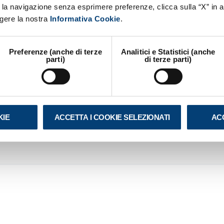
 la navigazione senza esprimere preferenze, clicca sulla “X” in a
ggere la nostra
Informativa Cookie
.
: i numeri reali a confronto
Preferenze (anche di terze
Analitici e Statistici (anche
tatisticamente equivalente alla FTTH secondo Opensign
parti)
di terze parti)
pload e latenza.
 e la FTTH offrono livelli di qualità del servizio
i” non significa “identici”. Le differenze emergono
 l’upload e la latenza, due valori decisivi per chi lavo
KIE
ACCETTA I COOKIE SELEZIONATI
ACC
reali delle tre opzioni FWA e fibra disponibili oggi sul