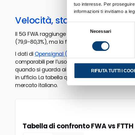
tuo interesse. Per proseguire
informazioni ti invitiamo a le
Velocità, stabilità e latenza
Selezione
Necessari
del
Il 5G FWA raggiunge una qualità del servizio s
consenso
(79,9-80,3%), ma la fibra vince nettamente in u
I dati di
Opensignal (2025)
mostrano che il 5G FWA
comparabili per l’uso quotidiano. Ma “comparabil
quando si guarda ai singoli parametri, soprattutto
RIFIUTA TUTTI I COO
in ufficio. La tabella qui sotto confronta i numeri 
mercato italiano.
Tabella di confronto FWA vs FTTH