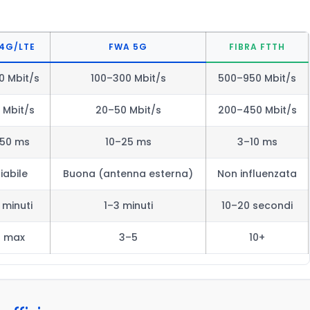
4G/LTE
FWA 5G
FIBRA FTTH
0 Mbit/s
100–300 Mbit/s
500–950 Mbit/s
 Mbit/s
20–50 Mbit/s
200–450 Mbit/s
50 ms
10–25 ms
3–10 ms
iabile
Buona (antenna esterna)
Non influenzata
 minuti
1–3 minuti
10–20 secondi
2 max
3–5
10+