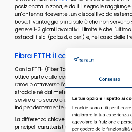
posizionata in zona, e da lì il segnale raggiunge i
un’antenna ricevente , un dispositivo da esterno
base. Il vantaggio principale è che non servono sc
genere 1-3 giorni lavorativi. Il limite è che l’ultim
ostacoli fisici (palazzi, alberi) e, nel caso delle
Fibra FTTH: il cavo arriva fino all’uf
Con la FTTH (Fiber To The Home, cioè fibra fino al 
ottica parte dalla centrale dell’operatore e arriv
Consenso
rame o attraverso l’aria. Questo significa che l
stradale né dal meteo. L’installazione richiede 
Le tue opzioni rispetto ai co
servire uno scavo o un passaggio in canalina, m
indipendentemente dalle condizioni esterne.
I cookie sono utili per il cor
migliorare la tua esperienza di
La differenza chiave è l’ultimo tratto: cavo fisi
agevolare la fruizione e perso
principali caratteristiche delle due connettività.
per godere delle funzionalità 