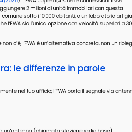
 4/2025
). L’FWA copre l’11,4% delle connessioni fisse
aggiungere 2 milioni di unità immobiliari con questa
comune sotto i 10.000 abitanti, o un laboratorio artigi
che l’FWA sia l’unica opzione con velocità superiori a 30
 se non c’è, l’FWA è un’alternativa concreta, non un ripieg
: le differenze in parole
amente nel tuo ufficio; l’FWA porta il segnale via anten
ino a un’antenna (chiamata stazione radio base)