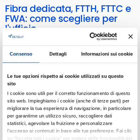
Fibra dedicata, FTTH, FTTC e
FWA: come scegliere per
l'ufficio
La scelta dipende da quanto la rete è critica per
l'attività. FTTC e FWA (Fixed Wireless Access)
Consenso
Dettagli
Informazioni sui cookie
coprono esigenze di base, FTTH offre buone
prestazioni condivise, la fibra dedicata garantisce
banda e tempi di ripristino certi.
Le tue opzioni rispetto ai cookie utilizzati su questo
sito
A dicembre 2025 gli accessi FTTH in Italia erano
I cookie sono utili per il corretto funzionamento di questo
7,01 milioni, in crescita del 19,6% in un'anno, mentre
sito web. Impieghiamo i cookie (anche di terze parti) per
l FTTC calava dell 8,9%, secondo l'
Osservatorio
migliorare la tua esperienza di navigazione, in particolare
sulle Comunicazioni AGCOM n.1/2026
.
per garantirne un utilizzo sicuro, raccogliere dati
statistici, agevolare la fruizione e personalizzare
Ogni tecnologia ha un profilo d'uso diverso. Per
l’accesso ai contenuti in base alle tue preferenze. Fai clic
orientarti, conviene confrontare le opzioni sui
su “Accetta tutti i cookie” per godere delle funzionalità del